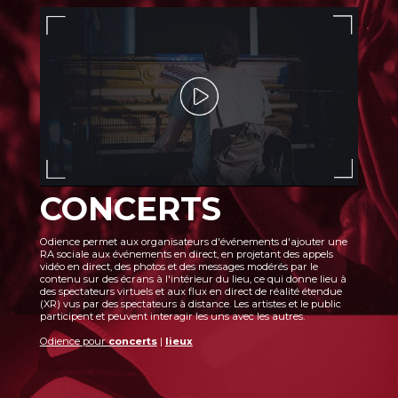
CONCERTS
Odience permet aux organisateurs d'événements d'ajouter une
RA sociale aux événements en direct, en projetant des appels
vidéo en direct, des photos et des messages modérés par le
contenu sur des écrans à l'intérieur du lieu, ce qui donne lieu à
des spectateurs virtuels et aux flux en direct de réalité étendue
(XR) vus par des spectateurs à distance. Les artistes et le public
participent et peuvent interagir les uns avec les autres.
Odience pour
concerts
|
lieux