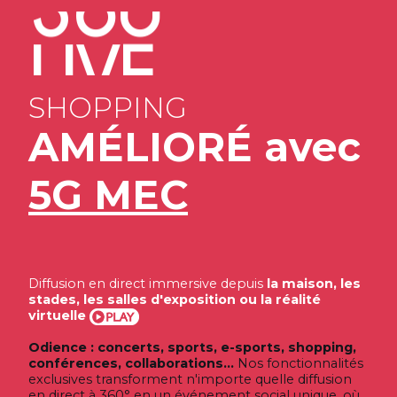
360
CONCERTS
SPORTS
LIVE
e-SPORTS
SHOPPING
360
AMÉLIORÉ avec
CONFÉRENCES
COLLABORATIONS
5G MEC
CONCERTS
Diffusion en direct immersive depuis
la maison, les
stades, les salles d'exposition ou la réalité
virtuelle
Odience : concerts, sports, e-sports, shopping,
conférences, collaborations...
Nos fonctionnalités
exclusives transforment n'importe quelle diffusion
en direct à 360° en un événement social unique, où