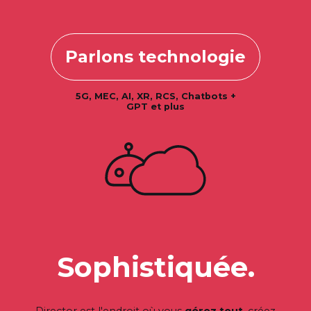
Parlons technologie
5G, MEC, AI, XR, RCS, Chatbots +
GPT et plus
Sophistiquée.
Director est l'endroit où vous
gérez tout
, créez