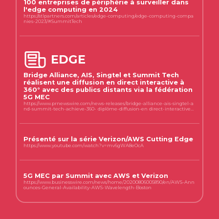
100 entreprises de périphérie à surveiller dans
l'edge computing en 2024
https://stlpartners.com/articles/edge-computing/edge-computing-compa
nies-2023/#SummitTech
EDGE
Bridge Alliance, AIS, Singtel et Summit Tech
réalisent une diffusion en direct interactive à
360° avec des publics distants via la fédération
5G MEC
https://www.prnewswire.com/news-releases/bridge-alliance-ais-singtel-a
nd-summit-tech-achieve-360- diplôme-diffusion-en direct-interactive-
avec-audiences-à-distance-via-multi-accès-edge-computing-mec-fede
ration-301754197.html
Présenté sur la série Verizon/AWS Cutting Edge
https://www.youtube.com/watch?v=mv6gWA8eOcA
5G MEC par Summit avec AWS et Verizon
https://www.businesswire.com/news/home/20200806005890/en/AWS-Ann
ounces-General-Availability-AWS-Wavelength-Boston