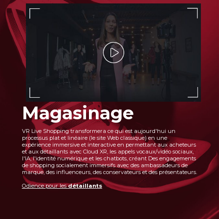
Magasinage
VR Live Shopping transformera ce qui est aujourd'hui un
processus plat et linéaire (le site Web classique) en une
expérience immersive et interactive en permettant aux acheteurs
et aux détaillants avec Cloud XR, les appels vocaux/vidéo sociaux,
l'IA, l'identité numérique et les chatbots, créant Des engagements
de shopping socialement immersifs avec des ambassadeurs de
marque, des influenceurs, des conservateurs et des présentateurs.
Odience pour les
détaillants